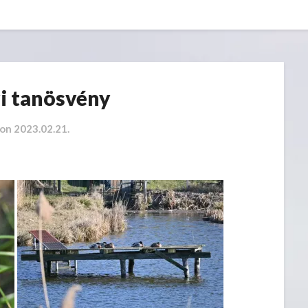
i tanösvény
 on
2023.02.21.