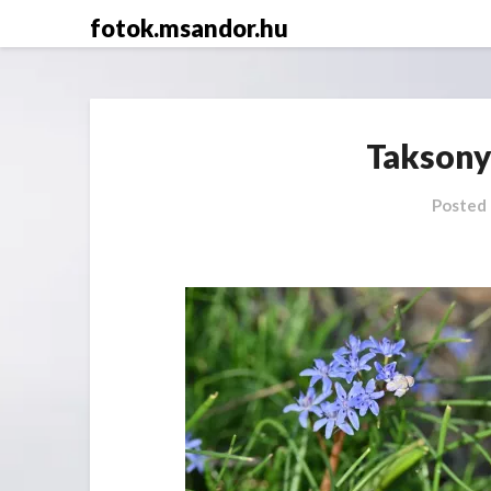
Skip
fotok.msandor.hu
to
content
Taksony
Posted